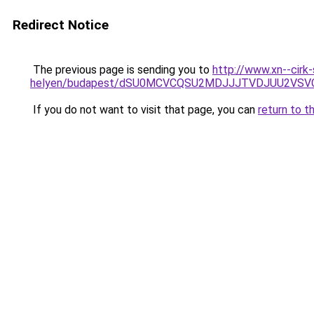
Redirect Notice
The previous page is sending you to
http://www.xn--cirk
helyen/budapest/dSU0MCVCQSU2MDJJJTVDJUU2VSV
If you do not want to visit that page, you can
return to t