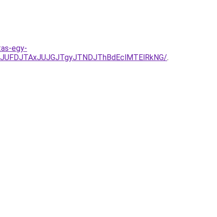
tas-egy-
JUFDJTAxJUJGJTgyJTNDJThBdEclMTElRkNG/
.