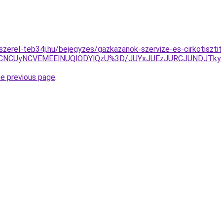
-szerel-teb34j.hu/bejegyzes/gazkazanok-szervize-es-cirkotiszti
CNCUyNCVEMEElNUQlODYlQzU%3D/JUYxJUEzJURCJUNDJTky
he previous page
.