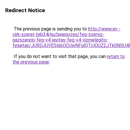
Redirect Notice
The previous page is sending you to
http://www.xn--
cirk-szerel-teb34j.hu/bejegyzes/feg-szerviz-
gazszerelo-feg-v4-javitas-feg-v4-vizmelegito-
felujitas/JURDJUVESldsOCUwNFglQTclOUZ2JTk0NS
If you do not want to visit that page, you can
return to
the previous page
.