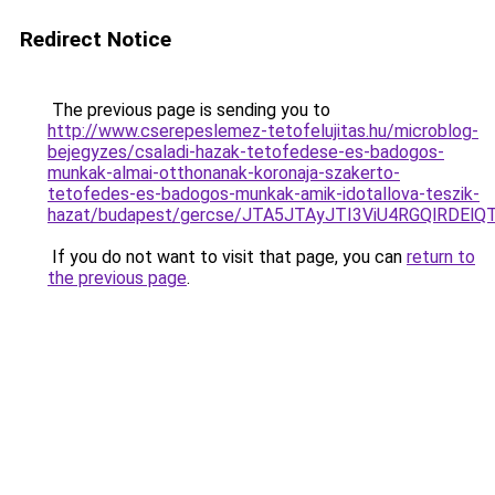
Redirect Notice
The previous page is sending you to
http://www.cserepeslemez-tetofelujitas.hu/microblog-
bejegyzes/csaladi-hazak-tetofedese-es-badogos-
munkak-almai-otthonanak-koronaja-szakerto-
tetofedes-es-badogos-munkak-amik-idotallova-teszik-
hazat/budapest/gercse/JTA5JTAyJTI3ViU4RGQlRD
If you do not want to visit that page, you can
return to
the previous page
.